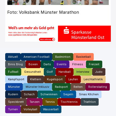
Foto: Volksbank Münster Marathon
Aktuell
American Football
Badminton
Basketball
Binis Blog
Boxen
Darts
Events
Fitness
Freizeit
Fußball
Gesundheit
Golf
Handball
Interview
Judo
Kampfsport
Klettern
Kugelsport
Laufen
Leichtathletik
Münster
Münster Inklusiv
Radsport
Reiten
Rollerskating
Rudern
Schach
Schwimmen
Segeln
Sinas Kitchen
Speckbrett
Tanzen
Tennis
Tischtennis
Triathlon
Turnen
Volleyball
Wasserball