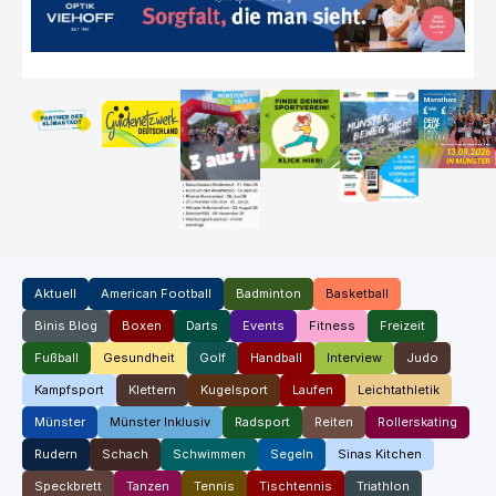
Aktuell
American Football
Badminton
Basketball
Binis Blog
Boxen
Darts
Events
Fitness
Freizeit
Fußball
Gesundheit
Golf
Handball
Interview
Judo
Kampfsport
Klettern
Kugelsport
Laufen
Leichtathletik
Münster
Münster Inklusiv
Radsport
Reiten
Rollerskating
Rudern
Schach
Schwimmen
Segeln
Sinas Kitchen
Speckbrett
Tanzen
Tennis
Tischtennis
Triathlon