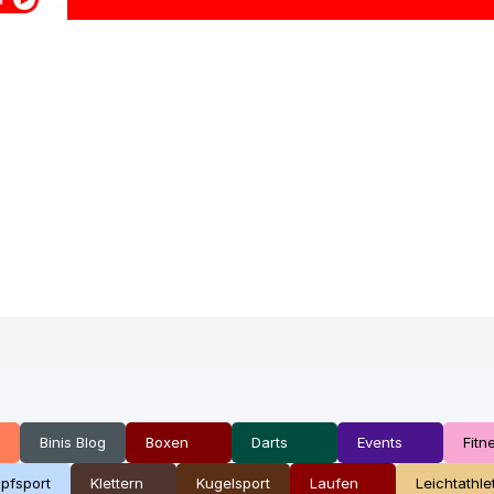
Binis Blog
Boxen
Darts
Events
Fitn
pfsport
Klettern
Kugelsport
Laufen
Leichtathle