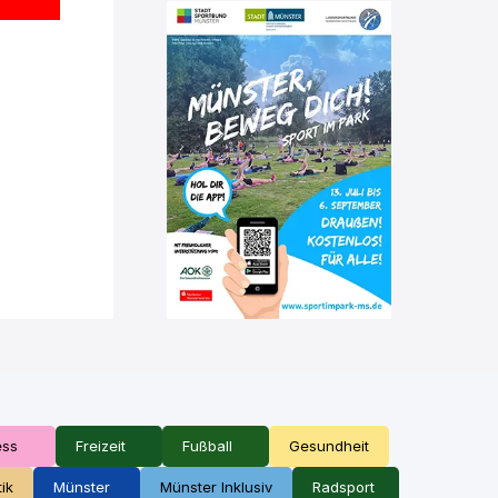
ess
Freizeit
Fußball
Gesundheit
tik
Münster
Münster Inklusiv
Radsport