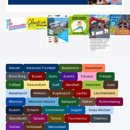
Aktuell
American Football
Badminton
Basketball
Binis Blog
Boxen
Darts
Events
Fitness
Freizeit
Fußball
Gesundheit
Golf
Handball
Interview
Judo
Kampfsport
Klettern
Kugelsport
Laufen
Leichtathletik
Münster
Münster Inklusiv
Radsport
Reiten
Rollerskating
Rudern
Schach
Schwimmen
Segeln
Sinas Kitchen
Speckbrett
Tanzen
Tennis
Tischtennis
Triathlon
Turnen
Volleyball
Wasserball