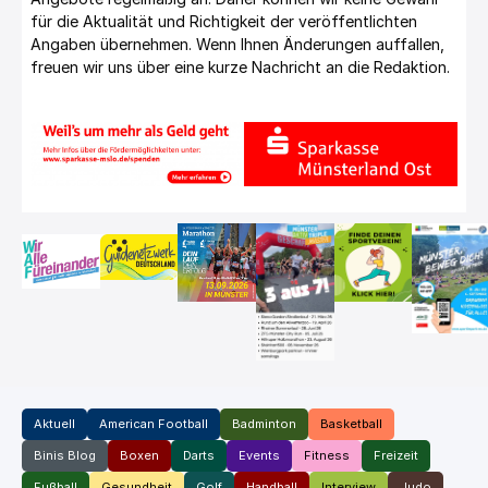
für die Aktualität und Richtigkeit der veröffentlichten
Angaben übernehmen. Wenn Ihnen Änderungen auffallen,
freuen wir uns über eine kurze Nachricht an die Redaktion.
Aktuell
American Football
Badminton
Basketball
Binis Blog
Boxen
Darts
Events
Fitness
Freizeit
Fußball
Gesundheit
Golf
Handball
Interview
Judo