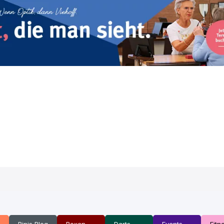
Binis Blog
Boxen
Darts
Events
Fitn