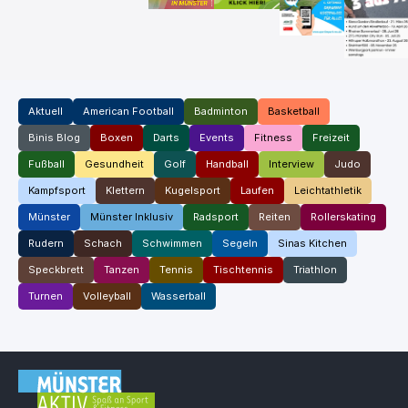
Aktuell
American Football
Badminton
Basketball
Binis Blog
Boxen
Darts
Events
Fitness
Freizeit
Fußball
Gesundheit
Golf
Handball
Interview
Judo
Kampfsport
Klettern
Kugelsport
Laufen
Leichtathletik
Münster
Münster Inklusiv
Radsport
Reiten
Rollerskating
Rudern
Schach
Schwimmen
Segeln
Sinas Kitchen
Speckbrett
Tanzen
Tennis
Tischtennis
Triathlon
Turnen
Volleyball
Wasserball