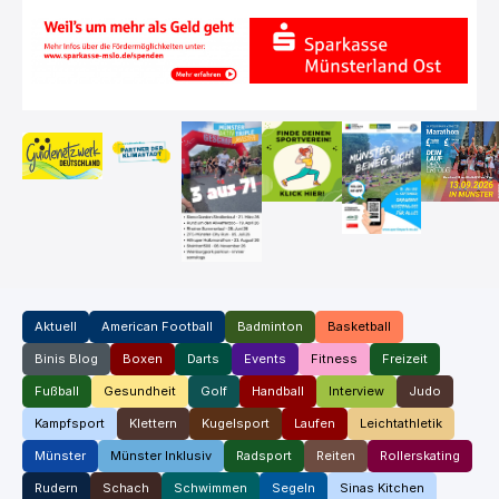
Aktuell
American Football
Badminton
Basketball
Binis Blog
Boxen
Darts
Events
Fitness
Freizeit
Fußball
Gesundheit
Golf
Handball
Interview
Judo
Kampfsport
Klettern
Kugelsport
Laufen
Leichtathletik
Münster
Münster Inklusiv
Radsport
Reiten
Rollerskating
Rudern
Schach
Schwimmen
Segeln
Sinas Kitchen