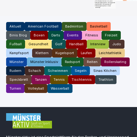
Aktuell
American Football
Badminton
Basketball
Binis Blog
Boxen
Darts
Events
Fitness
Freizeit
Fußball
Gesundheit
Golf
Handball
Interview
Judo
Kampfsport
Klettern
Kugelsport
Laufen
Leichtathletik
Münster
Münster Inklusiv
Radsport
Reiten
Rollerskating
Rudern
Schach
Schwimmen
Segeln
Sinas Kitchen
Speckbrett
Tanzen
Tennis
Tischtennis
Triathlon
Turnen
Volleyball
Wasserball