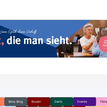
Binis Blog
Boxen
Darts
Events
Fitn