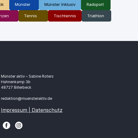
tik
Münster
Münster Inklusiv
Radsport
nzen
Tennis
Tischtennis
Triathlon
Münster aktiv – Sabine Roters
Hahnenkamp 3b
48727 Billerbeck
redaktion@muensteraktiv.de
Impressum | Datenschutz