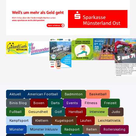
Aktuell
American Football
Badminton
Basketball
Binis Blog
Boxen
Darts
Events
Fitness
Freizeit
Fußball
Gesundheit
Golf
Handball
Interview
Judo
Kampfsport
Klettern
Kugelsport
Laufen
Leichtathletik
Münster
Münster Inklusiv
Radsport
Reiten
Rollerskating