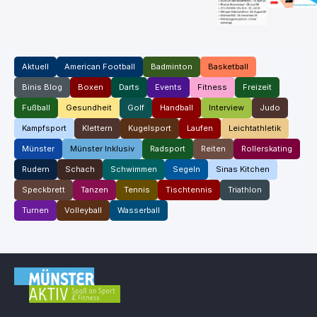
Aktuell
American Football
Badminton
Basketball
Binis Blog
Boxen
Darts
Events
Fitness
Freizeit
Fußball
Gesundheit
Golf
Handball
Interview
Judo
Kampfsport
Klettern
Kugelsport
Laufen
Leichtathletik
Münster
Münster Inklusiv
Radsport
Reiten
Rollerskating
Rudern
Schach
Schwimmen
Segeln
Sinas Kitchen
Speckbrett
Tanzen
Tennis
Tischtennis
Triathlon
Turnen
Volleyball
Wasserball