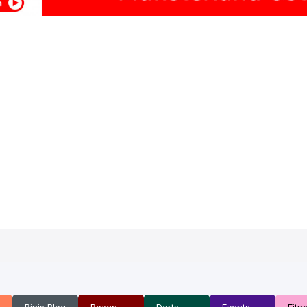
Binis Blog
Boxen
Darts
Events
Fitn