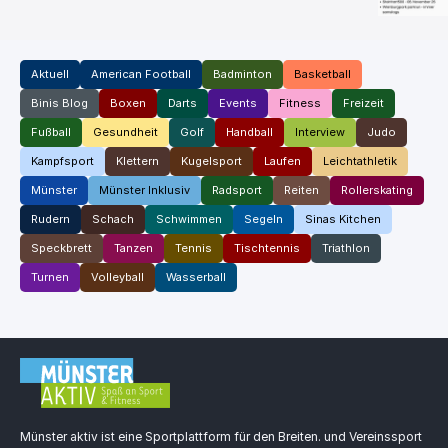
Aktuell
American Football
Badminton
Basketball
Binis Blog
Boxen
Darts
Events
Fitness
Freizeit
Fußball
Gesundheit
Golf
Handball
Interview
Judo
Kampfsport
Klettern
Kugelsport
Laufen
Leichtathletik
Münster
Münster Inklusiv
Radsport
Reiten
Rollerskating
Rudern
Schach
Schwimmen
Segeln
Sinas Kitchen
Speckbrett
Tanzen
Tennis
Tischtennis
Triathlon
Turnen
Volleyball
Wasserball
Münster aktiv ist eine Sportplattform für den Breiten. und Vereinssport