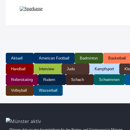
Aktuell
American Football
Badminton
Basketball
Handball
Interview
Judo
Kampfsport
Kle
Rollerskating
Rudern
Schach
Schwimmen
Volleyball
Wasserball
Münster aktiv ist eine Sportplattform für den Breiten. und Vereinssport in Münster