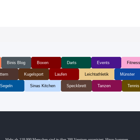
Binis Blog
Boxen
Darts
Events
Fitnes
ttern
Kugelsport
Laufen
Leichtathletik
Münster
Segeln
Sinas Kitchen
Speckbrett
Tanzen
Tennis
Mehr als 118.000 Menschen sind in über 200 Vereinen organisiert. Hinzu kommen