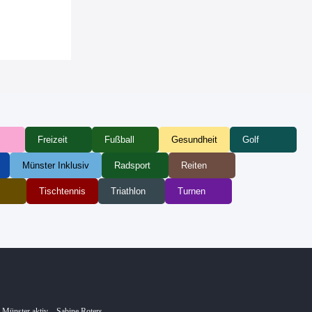
s
Freizeit
Fußball
Gesundheit
Golf
Münster Inklusiv
Radsport
Reiten
Tischtennis
Triathlon
Turnen
Münster aktiv – Sabine Roters