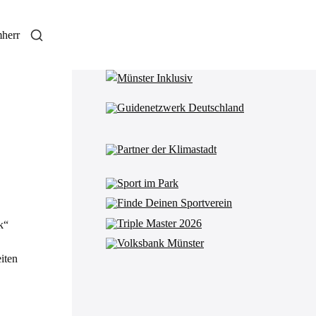
herr
k“
iten