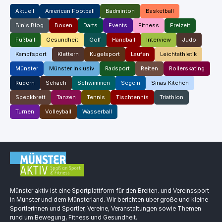
Aktuell
American Football
Badminton
Basketball
Binis Blog
Boxen
Darts
Events
Fitness
Freizeit
Fußball
Gesundheit
Golf
Handball
Interview
Judo
Kampfsport
Klettern
Kugelsport
Laufen
Leichtathletik
Münster
Münster Inklusiv
Radsport
Reiten
Rollerskating
Rudern
Schach
Schwimmen
Segeln
Sinas Kitchen
Speckbrett
Tanzen
Tennis
Tischtennis
Triathlon
Turnen
Volleyball
Wasserball
Münster aktiv ist eine Sportplattform für den Breiten. und Vereinssport
in Münster und dem Münsterland. Wir berichten über große und kleine
Sportlerinnen und Sportler, Vereine, Veranstaltungen sowie Themen
rund um Bewegung, Fitness und Gesundheit.