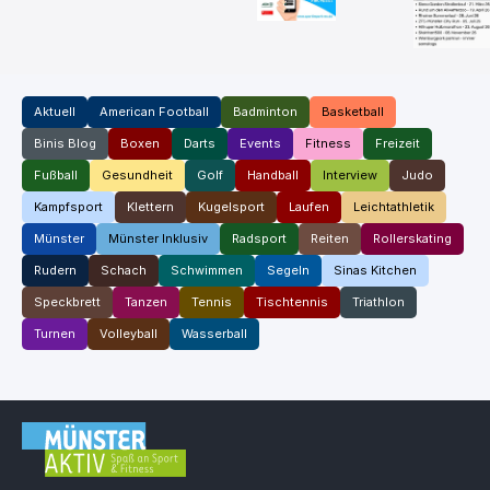
Aktuell
American Football
Badminton
Basketball
Binis Blog
Boxen
Darts
Events
Fitness
Freizeit
Fußball
Gesundheit
Golf
Handball
Interview
Judo
Kampfsport
Klettern
Kugelsport
Laufen
Leichtathletik
Münster
Münster Inklusiv
Radsport
Reiten
Rollerskating
Rudern
Schach
Schwimmen
Segeln
Sinas Kitchen
Speckbrett
Tanzen
Tennis
Tischtennis
Triathlon
Turnen
Volleyball
Wasserball