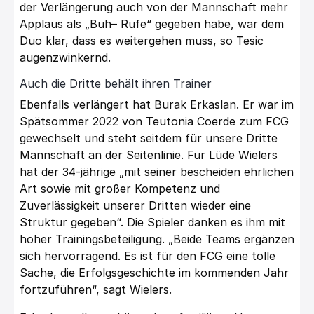
der Verlängerung auch von der Mannschaft mehr
Applaus als
„Buh
– Rufe
“
gegeben habe, war dem
Duo klar, dass es weitergehen
muss, so Tesic
augenzwinkernd.
Auch die Dritte behält ihren Trainer
Ebenfalls verlängert hat
Burak Erkaslan. Er war
im
Spätsommer 2022 von Teutonia
Coerde zum FCG
gewechselt und steht seitdem für unsere Dritte
Mannschaft an der
Seitenlinie. Für
Lüde Wielers
hat der 34-jährige
„mit sein
er bescheiden
ehrlichen
Art sowie mit großer Kompetenz und
Zuverlässigkeit unserer Dritten wieder
eine
Struktur gegeben
“. D
ie Spieler danken es ihm mit
hoher Trainingsbeteiligung.
„
Beide Teams ergänzen
sich hervorragend. Es ist für den FCG eine tolle
Sache, die
Erfolgsgeschichte im kommenden Jahr
fortzuführen
“,
sagt Wielers.