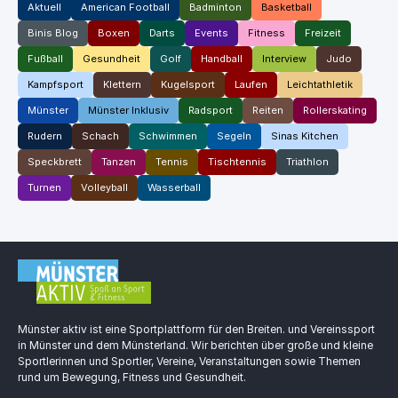
Aktuell
American Football
Badminton
Basketball
Binis Blog
Boxen
Darts
Events
Fitness
Freizeit
Fußball
Gesundheit
Golf
Handball
Interview
Judo
Kampfsport
Klettern
Kugelsport
Laufen
Leichtathletik
Münster
Münster Inklusiv
Radsport
Reiten
Rollerskating
Rudern
Schach
Schwimmen
Segeln
Sinas Kitchen
Speckbrett
Tanzen
Tennis
Tischtennis
Triathlon
Turnen
Volleyball
Wasserball
Münster aktiv ist eine Sportplattform für den Breiten. und Vereinssport
in Münster und dem Münsterland. Wir berichten über große und kleine
Sportlerinnen und Sportler, Vereine, Veranstaltungen sowie Themen
rund um Bewegung, Fitness und Gesundheit.