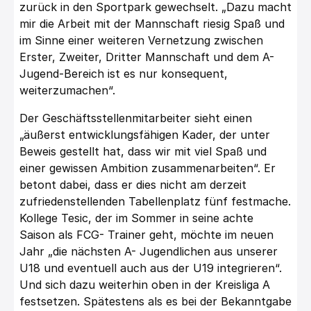
zurück in den Sportpark gewechselt.
„
Dazu macht
mir die
Arbeit mit der Mannschaft riesig Spaß und
im Sinne einer weiteren Vernetzung
zwischen
Erster, Zweiter, Dritter Mannschaft und dem A-
Jugend-Bereich ist es nur
konsequent,
weiterzumachen
“.
Der Gesch
äftsstellenmitarbeiter sieht einen
„äußerst
entwicklungsfähigen Kader, der unter
Beweis gestellt hat, dass wir mit viel Spaß und
einer gewissen Ambition zusammenarbeiten
“. Er
betont dabei, dass er dies nicht am
derzeit
zufriedenstellenden Tabellenplatz fünf festmache.
Kollege
Tesic
, der im
Sommer in seine achte
Saison als FCG- Trainer geht, möchte im neuen
Jahr
„die
nächsten A- Jugendlichen aus unserer
U18 und eventuell auch aus der U19
integrieren
“.
U
nd sich dazu weiterhin oben in der Kreisliga A
festsetzen. Spätestens
als es bei der Bekanntgabe