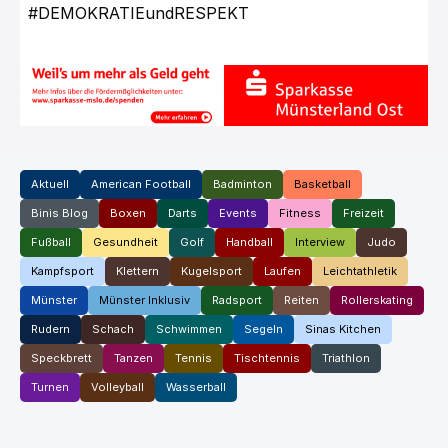
#DEMOKRATIEundRESPEKT
Aktuell
American Football
Badminton
Basketball
Binis Blog
Boxen
Darts
Events
Fitness
Freizeit
Fußball
Gesundheit
Golf
Handball
Interview
Judo
Kampfsport
Klettern
Kugelsport
Laufen
Leichtathletik
Münster
Münster Inklusiv
Radsport
Reiten
Rollerskating
Rudern
Schach
Schwimmen
Segeln
Sinas Kitchen
Speckbrett
Tanzen
Tennis
Tischtennis
Triathlon
Turnen
Volleyball
Wasserball