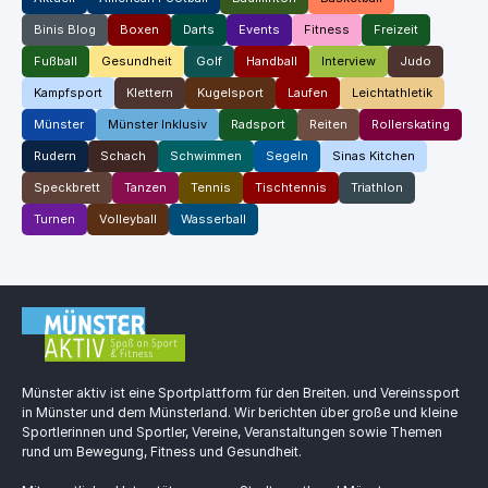
Binis Blog
Boxen
Darts
Events
Fitness
Freizeit
Fußball
Gesundheit
Golf
Handball
Interview
Judo
Kampfsport
Klettern
Kugelsport
Laufen
Leichtathletik
Münster
Münster Inklusiv
Radsport
Reiten
Rollerskating
Rudern
Schach
Schwimmen
Segeln
Sinas Kitchen
Speckbrett
Tanzen
Tennis
Tischtennis
Triathlon
Turnen
Volleyball
Wasserball
Münster aktiv ist eine Sportplattform für den Breiten. und Vereinssport
in Münster und dem Münsterland. Wir berichten über große und kleine
Sportlerinnen und Sportler, Vereine, Veranstaltungen sowie Themen
rund um Bewegung, Fitness und Gesundheit.