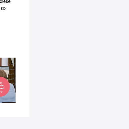
diese
 so