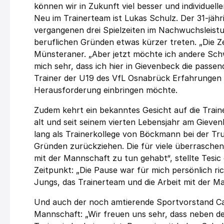
können wir in Zukunft viel besser und individuell
Neu im Trainerteam ist Lukas Schulz. Der 31-jäh
vergangenen drei Spielzeiten im Nachwuchsleis
beruflichen Gründen etwas kürzer treten. „Die Ze
Münsteraner. „Aber jetzt möchte ich andere Sch
mich sehr, dass ich hier in Gievenbeck die pass
Trainer der U19 des VfL Osnabrück Erfahrungen i
Herausforderung einbringen möchte.
Zudem kehrt ein bekanntes Gesicht auf die Trai
alt und seit seinem vierten Lebensjahr am Gieven
lang als Trainerkollege von Böckmann bei der Tr
Gründen zurückziehen. Die für viele überrasche
mit der Mannschaft zu tun gehabt“, stellte Tesic
Zeitpunkt: „Die Pause war für mich persönlich ric
Jungs, das Trainerteam und die Arbeit mit der Ma
Und auch der noch amtierende Sportvorstand Cars
Mannschaft: „Wir freuen uns sehr, dass neben 