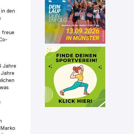
 in den
s
 freue
 Co-
6 Jahre
i Jahre
nlichen
twas
e
n
h Marko