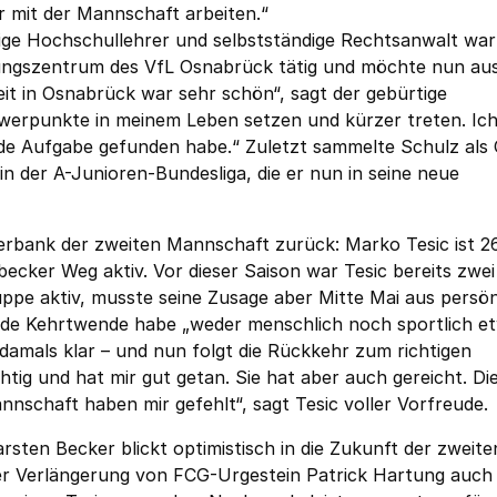
er mit der Mannschaft arbeiten.“
rige Hochschullehrer und selbstständige Rechtsanwalt war
tungszentrum des VfL Osnabrück tätig und möchte nun au
it in Osnabrück war sehr schön“, sagt der gebürtige
werpunkte in meinem Leben setzen und kürzer treten. Ich
ende Aufgabe gefunden habe.“ Zuletzt sammelte Schulz als
n der A-Junioren-Bundesliga, die er nun in seine neue
nerbank der zweiten Mannschaft zurück: Marko Tesic ist 2
becker Weg aktiv. Vor dieser Saison war Tesic bereits zwe
uppe aktiv, musste seine Zusage aber Mitte Mai aus persö
nde Kehrtwende habe „weder menschlich noch sportlich e
 damals klar – und nun folgt die Rückkehr zum richtigen
htig und hat mir gut getan. Sie hat aber auch gereicht. Di
nnschaft haben mir gefehlt“, sagt Tesic voller Vorfreude.
ten Becker blickt optimistisch in die Zukunft der zweite
der Verlängerung von FCG-Urgestein Patrick Hartung auc