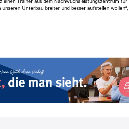
hulz einen Trainer aus dem Nachwuchsleistungszentrum für 
h unseren Unterbau breiter und besser aufstellen wollen“,