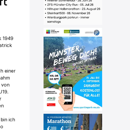
ft
k 1949
atrick
h einer
rnahm
 von
U19.
r
en
bin ich
So