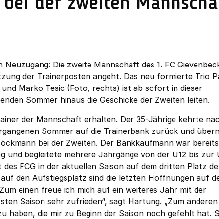
e bei der zweiten Mannscha
in Neuzugang: Die zweite Mannschaft des 1. FC Gievenbec
tzung der Trainerposten angeht. Das neu formierte Trio P
 und Marko Tesic (Foto, rechts) ist ab sofort in dieser
menden Sommer hinaus die Geschicke der Zweiten leiten.
ainer der Mannschaft erhalten. Der 35-Jährige kehrte nac
vergangenen Sommer auf die Trainerbank zurück und übe
Böckmann bei der Zweiten. Der Bankkaufmann war bereits
g und begleitete mehrere Jahrgänge von der U12 bis zur 
 des FCG in der aktuellen Saison auf dem dritten Platz de
 auf den Aufstiegsplatz sind die letzten Hoffnungen auf d
 „Zum einen freue ich mich auf ein weiteres Jahr mit der
rsten Saison sehr zufrieden“, sagt Hartung. „Zum anderen 
zu haben, die mir zu Beginn der Saison noch gefehlt hat. 