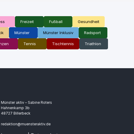
ess
Freizeit
Fußball
Gesundheit
tik
Münster
Münster Inklusiv
Radsport
nzen
Tennis
Tischtennis
Triathlon
Münster aktiv – Sabine Roters
Hahnenkamp 3b
48727 Billerbeck
redaktion@muensteraktiv.de