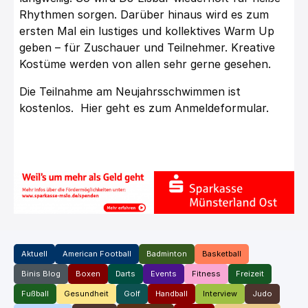
Rhythmen sorgen. Darüber hinaus wird es zum
ersten Mal ein lustiges und kollektives Warm Up
geben – für Zuschauer und Teilnehmer. Kreative
Kostüme werden von allen sehr gerne gesehen.
Die Teilnahme am Neujahrsschwimmen ist
kostenlos. Hier geht es zum
Anmeldeformular.
Aktuell
American Football
Badminton
Basketball
Binis Blog
Boxen
Darts
Events
Fitness
Freizeit
Fußball
Gesundheit
Golf
Handball
Interview
Judo