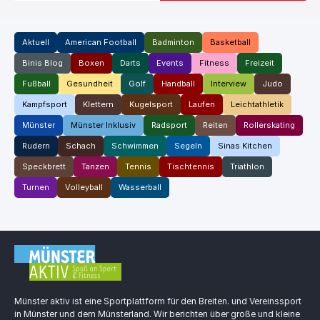
Aktuell
American Football
Badminton
Basketball
Binis Blog
Boxen
Darts
Events
Fitness
Freizeit
Fußball
Gesundheit
Golf
Handball
Interview
Judo
Kampfsport
Klettern
Kugelsport
Laufen
Leichtathletik
Münster
Münster Inklusiv
Radsport
Reiten
Rollerskating
Rudern
Schach
Schwimmen
Segeln
Sinas Kitchen
Speckbrett
Tanzen
Tennis
Tischtennis
Triathlon
Turnen
Volleyball
Wasserball
Münster aktiv ist eine Sportplattform für den Breiten. und Vereinssport
in Münster und dem Münsterland. Wir berichten über große und kleine