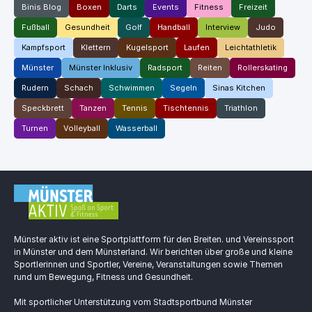
Binis Blog
Boxen
Darts
Events
Fitness
Freizeit
Fußball
Gesundheit
Golf
Handball
Interview
Judo
Kampfsport
Klettern
Kugelsport
Laufen
Leichtathletik
Münster
Münster Inklusiv
Radsport
Reiten
Rollerskating
Rudern
Schach
Schwimmen
Segeln
Sinas Kitchen
Speckbrett
Tanzen
Tennis
Tischtennis
Triathlon
Turnen
Volleyball
Wasserball
Münster aktiv ist eine Sportplattform für den Breiten. und Vereinssport
in Münster und dem Münsterland. Wir berichten über große und kleine
Sportlerinnen und Sportler, Vereine, Veranstaltungen sowie Themen
rund um Bewegung, Fitness und Gesundheit.
Mit sportlicher Unterstützung vom Stadtsportbund Münster