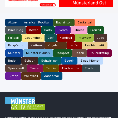
Aktuell
American Football
Badminton
Basketball
Binis Blog
Boxen
Darts
Events
Fitness
Freizeit
Fußball
Gesundheit
Golf
Handball
Interview
Judo
Kampfsport
Klettern
Kugelsport
Laufen
Leichtathletik
Münster
Münster Inklusiv
Radsport
Reiten
Rollerskating
Rudern
Schach
Schwimmen
Segeln
Sinas Kitchen
Speckbrett
Tanzen
Tennis
Tischtennis
Triathlon
Turnen
Volleyball
Wasserball
Münster aktiv ist eine Sportplattform für den Breiten. und Vereinssport