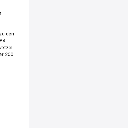
z
 zu den
,84
Wetzel
er 200