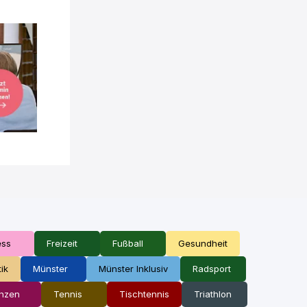
ess
Freizeit
Fußball
Gesundheit
tik
Münster
Münster Inklusiv
Radsport
nzen
Tennis
Tischtennis
Triathlon