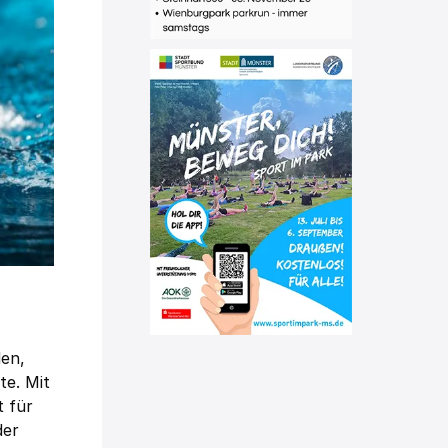
den,
te. Mit
t für
der