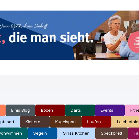
Binis Blog
Boxen
Darts
Events
Fitn
pfsport
Klettern
Kugelsport
Laufen
Leichtathle
Schwimmen
Segeln
Sinas Kitchen
Speckbrett
Ta