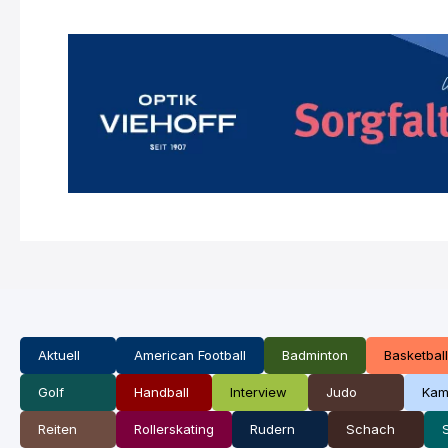
Aktuell
American Football
Badminton
Basketball
Golf
Handball
Interview
Judo
Kam
Reiten
Rollerskating
Rudern
Schach