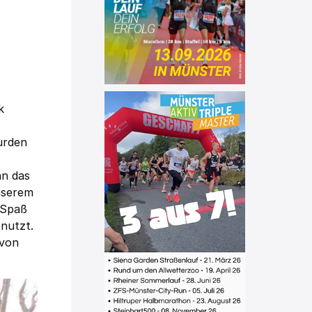
k
urden
nn das
nserem
 Spaß
enutzt.
 von