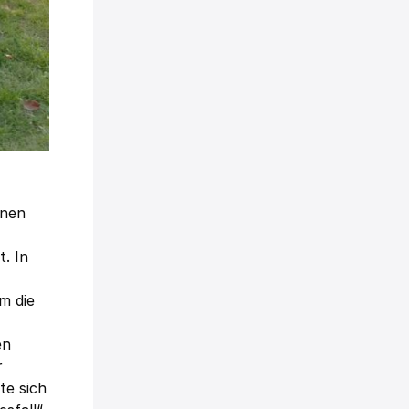
nnen
. In
m die
en
r
te sich