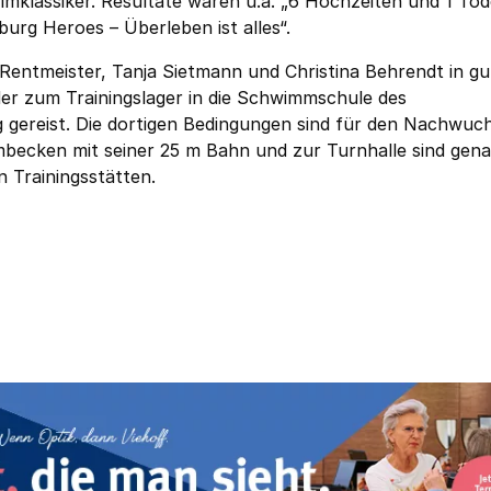
lmklassiker. Resultate waren u.a. „6 Hochzeiten und 1 Tode
sburg Heroes – Überleben ist alles“.
 Rentmeister, Tanja Sietmann und Christina Behrendt in gu
er zum Trainingslager in die Schwimmschule des
reist. Die dortigen Bedingungen sind für den Nachwuch
ecken mit seiner 25 m Bahn und zur Turnhalle sind gen
 Trainingsstätten.