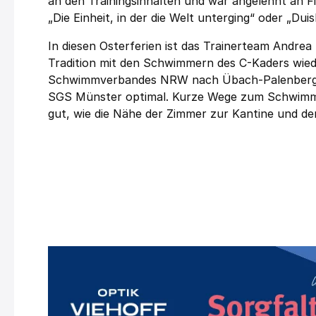
an den Trainingsinhalten und war angelehnt an Fi
„Die Einheit, in der die Welt unterging“ oder „Dui
In diesen Osterferien ist das Trainerteam Andrea
Tradition mit den Schwimmern des C-Kaders wied
Schwimmverbandes NRW nach Übach-Palenberg ge
SGS Münster optimal. Kurze Wege zum Schwimmb
gut, wie die Nähe der Zimmer zur Kantine und den