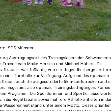
Foto: SGS Münster
burg Austragungsort des Trainingslagers der Schwimmeri
Trainerteam Maike Herrlein und Michael Hübers. Die
ftraum – war fußläufig von der Jugendherberge entfernt
ten eine Turnhalle zur Verfügung. Aufgrund des optimalen
ftraum auch die ausgeschilderte 5km-Laufstrecke rund u
n. Insgesamt also optimale Trainingsbedingungen. Für die
dem Programm. Die Sportlerinnen und Sportler absolviert
m die Regattabahn sowie mehrere Athletikeinheiten in de
e Wassereinheit stand unter einem Motto. Dieses orientier