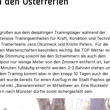
n den Osterferien
üßen aus dem diesjährigen Trainingslager während der
tensive Trainingseinheiten für Kraft, Kondition und Techni
Trainerteams Jens Okunneck und Kristin Peters. Für die
chen Meisterschaften besonders wichtig. Bei TOP Wetter w
ass die Stimmung sowohl bei den Schwimmern als auch dem
lpool nur wenige Meter von den Zimmern entfernt ist, ka
 Minuten fußläufig erreicht werden. 2-3 Bahnen stehen u
dem Training kommt aber in den knapp 10 Tagen auch der
heit wurde bereits für einen Ausflug in die Stadt Paphos g
nd inkl. „Bananenreiten“ im Mittelmeer an. Eine Rückkehr
 nach Münster dürfte somit sichergestellt sein.