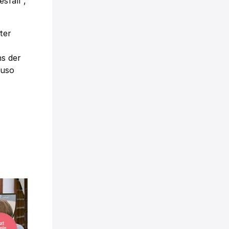
sfall“,
ter
s der
auso