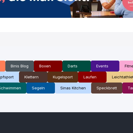
Binis Blog
Boxen
Darts
Events
Fitn
pfsport
Klettern
Kugelsport
Laufen
Leichtathle
Schwimmen
Segeln
Sinas Kitchen
Speckbrett
Ta