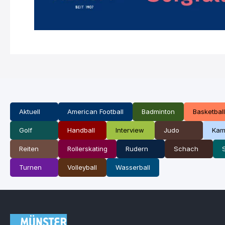
Aktuell
American Football
Badminton
Basketball
Golf
Handball
Interview
Judo
Kam
Reiten
Rollerskating
Rudern
Schach
Turnen
Volleyball
Wasserball