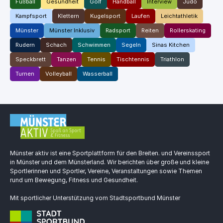
Fußball
Gesundheit
Golf
Handball
Interview
Judo
Kampfsport
Klettern
Kugelsport
Laufen
Leichtathletik
Münster
Münster Inklusiv
Radsport
Reiten
Rollerskating
Rudern
Schach
Schwimmen
Segeln
Sinas Kitchen
Speckbrett
Tanzen
Tennis
Tischtennis
Triathlon
Turnen
Volleyball
Wasserball
Münster aktiv ist eine Sportplattform für den Breiten. und Vereinssport
in Münster und dem Münsterland. Wir berichten über große und kleine
Sportlerinnen und Sportler, Vereine, Veranstaltungen sowie Themen
rund um Bewegung, Fitness und Gesundheit.
Mit sportlicher Unterstützung vom Stadtsportbund Münster