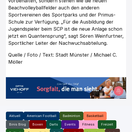
vorbehalten, sondern stehen wie die neuen
Beachvolleyballfelder auch den anderen
Sportvereinen des Sportparks und der Primus-
Schule zur Verfügung. „Für die Ausbildung der
Jugendspieler beim SCP ist die neue Anlage schon
jetzt ein Quantensprung“, sagt Sören Weinfurtner,
Sportlicher Leiter der Nachwuchsabteilung.
Quelle / Foto / Text: Stadt Münster / Michael C.
Möller
Aktuell
American Football
Badminton
Basketball
Binis Blog
Boxen
Darts
Events
Fitness
Freizeit