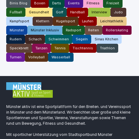
Binis Blog
Boxen
Darts
Events
Fitness
Freizeit
Fußball
Gesundheit
Golf
Handball
Interview
Judo
Kampfsport
Klettern
Kugelsport
Laufen
Leichtathletik
Münster
Münster Inklusiv
Radsport
Reiten
Rollerskating
Rudern
Schach
Schwimmen
Segeln
Sinas Kitchen
Speckbrett
Tanzen
Tennis
Tischtennis
Triathlon
Turnen
Volleyball
Wasserball
Münster aktiv ist eine Sportplattform für den Breiten. und Vereinssport
in Münster und dem Münsterland. Wir berichten über große und kleine
Sportlerinnen und Sportler, Vereine, Veranstaltungen sowie Themen
rund um Bewegung, Fitness und Gesundheit.
Mit sportlicher Unterstützung vom Stadtsportbund Münster