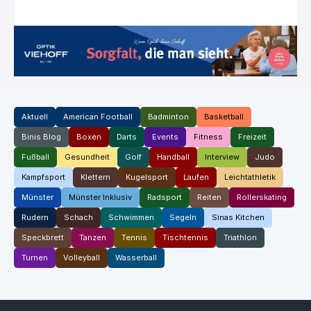
Aktuell
American Football
Badminton
Basketball
Binis Blog
Boxen
Darts
Events
Fitness
Freizeit
Fußball
Gesundheit
Golf
Handball
Interview
Judo
Kampfsport
Klettern
Kugelsport
Laufen
Leichtathletik
Münster
Münster Inklusiv
Radsport
Reiten
Rollerskating
Rudern
Schach
Schwimmen
Segeln
Sinas Kitchen
Speckbrett
Tanzen
Tennis
Tischtennis
Triathlon
Turnen
Volleyball
Wasserball