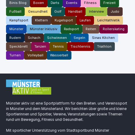
Binis Blog
Boxen
Darts
Events
Fitness
Freizeit
Fußball
Gesundheit
Golf
Handball
Interview
Judo
Kampfsport
Klettern
Kugelsport
Laufen
Leichtathletik
Münster
Münster Inklusiv
Radsport
Reiten
Rollerskating
Rudern
Schach
Schwimmen
Segeln
Sinas Kitchen
Speckbrett
Tanzen
Tennis
Tischtennis
Triathlon
Turnen
Volleyball
Wasserball
Münster aktiv ist eine Sportplattform für den Breiten. und Vereinssport
in Münster und dem Münsterland. Wir berichten über große und kleine
Sportlerinnen und Sportler, Vereine, Veranstaltungen sowie Themen
rund um Bewegung, Fitness und Gesundheit.
Mit sportlicher Unterstützung vom Stadtsportbund Münster