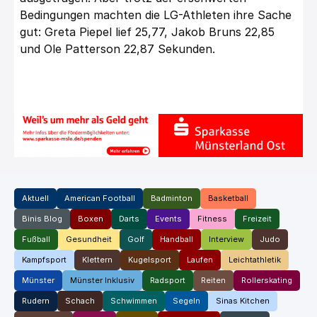
Bedingungen machten die LG-Athleten ihre Sache
gut: Greta Piepel lief 25,77, Jakob Bruns 22,85
und Ole Patterson 22,87 Sekunden.
Aktuell
American Football
Badminton
Basketball
Binis Blog
Boxen
Darts
Events
Fitness
Freizeit
Fußball
Gesundheit
Golf
Handball
Interview
Judo
Kampfsport
Klettern
Kugelsport
Laufen
Leichtathletik
Münster
Münster Inklusiv
Radsport
Reiten
Rollerskating
Rudern
Schach
Schwimmen
Segeln
Sinas Kitchen