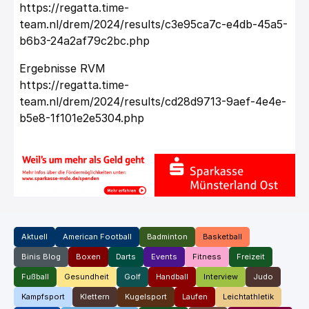
https://regatta.time-
team.nl/drem/2024/results/c3e95ca7c-e4db-45a5-
b6b3-24a2af79c2bc.php
Ergebnisse RVM
https://regatta.time-
team.nl/drem/2024/results/cd28d9713-9aef-4e4e-
b5e8-1f101e2e5304.php
Aktuell
American Football
Badminton
Basketball
Binis Blog
Boxen
Darts
Events
Fitness
Freizeit
Fußball
Gesundheit
Golf
Handball
Interview
Judo
Kampfsport
Klettern
Kugelsport
Laufen
Leichtathletik