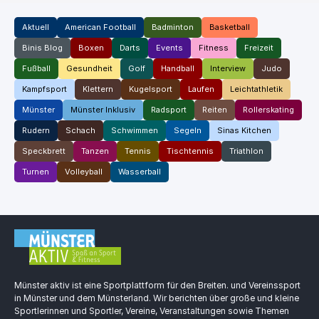
Aktuell
American Football
Badminton
Basketball
Binis Blog
Boxen
Darts
Events
Fitness
Freizeit
Fußball
Gesundheit
Golf
Handball
Interview
Judo
Kampfsport
Klettern
Kugelsport
Laufen
Leichtathletik
Münster
Münster Inklusiv
Radsport
Reiten
Rollerskating
Rudern
Schach
Schwimmen
Segeln
Sinas Kitchen
Speckbrett
Tanzen
Tennis
Tischtennis
Triathlon
Turnen
Volleyball
Wasserball
Münster aktiv ist eine Sportplattform für den Breiten. und Vereinssport
in Münster und dem Münsterland. Wir berichten über große und kleine
Sportlerinnen und Sportler, Vereine, Veranstaltungen sowie Themen