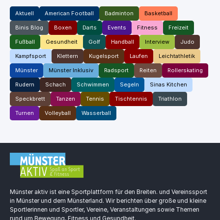
Aktuell
American Football
Badminton
Basketball
Binis Blog
Boxen
Darts
Events
Fitness
Freizeit
Fußball
Gesundheit
Golf
Handball
Interview
Judo
Kampfsport
Klettern
Kugelsport
Laufen
Leichtathletik
Münster
Münster Inklusiv
Radsport
Reiten
Rollerskating
Rudern
Schach
Schwimmen
Segeln
Sinas Kitchen
Speckbrett
Tanzen
Tennis
Tischtennis
Triathlon
Turnen
Volleyball
Wasserball
Münster aktiv ist eine Sportplattform für den Breiten. und Vereinssport
in Münster und dem Münsterland. Wir berichten über große und kleine
Sportlerinnen und Sportler, Vereine, Veranstaltungen sowie Themen
rund um Bewegung, Fitness und Gesundheit.