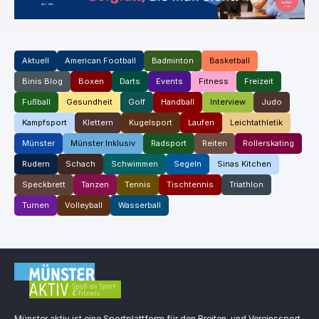
Aktuell
American Football
Badminton
Basketball
Binis Blog
Boxen
Darts
Events
Fitness
Freizeit
Fußball
Gesundheit
Golf
Handball
Interview
Judo
Kampfsport
Klettern
Kugelsport
Laufen
Leichtathletik
Münster
Münster Inklusiv
Radsport
Reiten
Rollerskating
Rudern
Schach
Schwimmen
Segeln
Sinas Kitchen
Speckbrett
Tanzen
Tennis
Tischtennis
Triathlon
Turnen
Volleyball
Wasserball
Münster aktiv ist eine Sportplattform für den Breiten. und Vereinssport