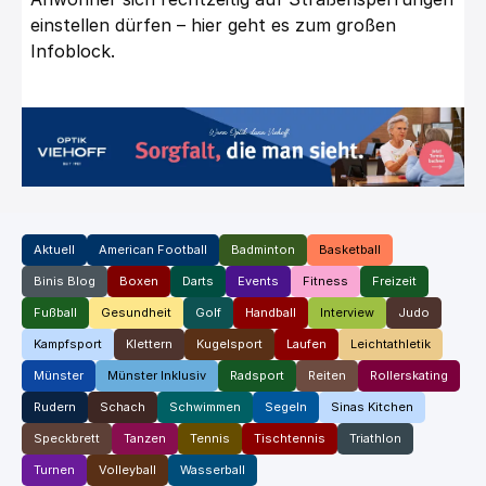
einstellen dürfen – hier geht es zum großen
Infoblock.
Aktuell
American Football
Badminton
Basketball
Binis Blog
Boxen
Darts
Events
Fitness
Freizeit
Fußball
Gesundheit
Golf
Handball
Interview
Judo
Kampfsport
Klettern
Kugelsport
Laufen
Leichtathletik
Münster
Münster Inklusiv
Radsport
Reiten
Rollerskating
Rudern
Schach
Schwimmen
Segeln
Sinas Kitchen
Speckbrett
Tanzen
Tennis
Tischtennis
Triathlon
Turnen
Volleyball
Wasserball