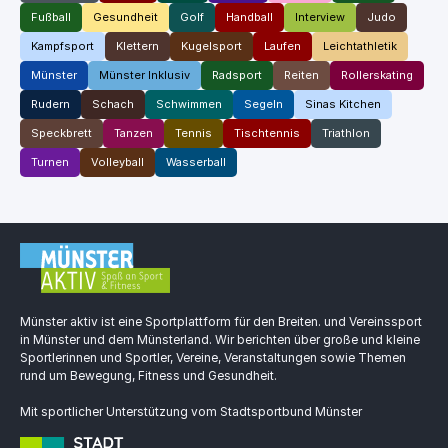
Fußball
Gesundheit
Golf
Handball
Interview
Judo
Kampfsport
Klettern
Kugelsport
Laufen
Leichtathletik
Münster
Münster Inklusiv
Radsport
Reiten
Rollerskating
Rudern
Schach
Schwimmen
Segeln
Sinas Kitchen
Speckbrett
Tanzen
Tennis
Tischtennis
Triathlon
Turnen
Volleyball
Wasserball
Münster aktiv ist eine Sportplattform für den Breiten. und Vereinssport
in Münster und dem Münsterland. Wir berichten über große und kleine
Sportlerinnen und Sportler, Vereine, Veranstaltungen sowie Themen
rund um Bewegung, Fitness und Gesundheit.
Mit sportlicher Unterstützung vom Stadtsportbund Münster