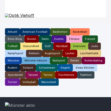
Aktuell
American Football
Badminton
Basketball
Binis Blog
Boxen
Darts
Events
Fitness
Freizeit
Fußball
Gesundheit
Golf
Handball
Interview
Judo
Kampfsport
Klettern
Kugelsport
Laufen
Leichtathletik
Münster
Münster Inklusiv
Radsport
Reiten
Rollerskating
Rudern
Schach
Schwimmen
Segeln
Sinas Kitchen
Speckbrett
Tanzen
Tennis
Tischtennis
Triathlon
Turnen
Volleyball
Wasserball