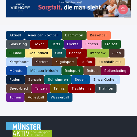
Aktuell
American Football
Badminton
Basketball
Binis Blog
Boxen
Darts
Events
Fitness
Freizeit
Fußball
Gesundheit
Golf
Handball
Interview
Judo
Kampfsport
Klettern
Kugelsport
Laufen
Leichtathletik
Münster
Münster Inklusiv
Radsport
Reiten
Rollerskating
Rudern
Schach
Schwimmen
Segeln
Sinas Kitchen
Speckbrett
Tanzen
Tennis
Tischtennis
Triathlon
Turnen
Volleyball
Wasserball