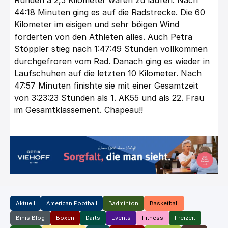
Runden á 2,5 Kilometer waren zu laufen. Nach
44:18 Minuten ging es auf die Radstrecke. Die 60
Kilometer im eisigen und sehr böigen Wind
forderten von den Athleten alles. Auch Petra
Stöppler stieg nach 1:47:49 Stunden vollkommen
durchgefroren vom Rad. Danach ging es wieder in
Laufschuhen auf die letzten 10 Kilometer. Nach
47:57 Minuten finishte sie mit einer Gesamtzeit
von 3:23:23 Stunden als 1. AK55 und als 22. Frau
im Gesamtklassement. Chapeau!!
Aktuell
American Football
Badminton
Basketball
Binis Blog
Boxen
Darts
Events
Fitness
Freizeit