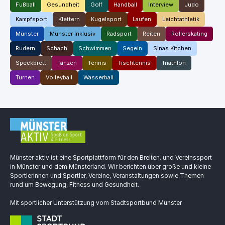
Fußball
Gesundheit
Golf
Handball
Interview
Judo
Kampfsport
Klettern
Kugelsport
Laufen
Leichtathletik
Münster
Münster Inklusiv
Radsport
Reiten
Rollerskating
Rudern
Schach
Schwimmen
Segeln
Sinas Kitchen
Speckbrett
Tanzen
Tennis
Tischtennis
Triathlon
Turnen
Volleyball
Wasserball
Münster aktiv ist eine Sportplattform für den Breiten. und Vereinssport
in Münster und dem Münsterland. Wir berichten über große und kleine
Sportlerinnen und Sportler, Vereine, Veranstaltungen sowie Themen
rund um Bewegung, Fitness und Gesundheit.
Mit sportlicher Unterstützung vom Stadtsportbund Münster