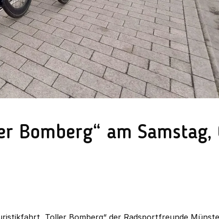
ller Bomberg“ am Samstag, 
touristikfahrt „Toller Bomberg“ der Radsportfreunde Münst