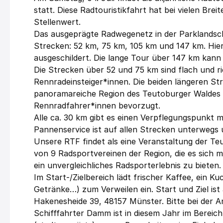
statt. Diese Radtouristikfahrt hat bei vielen Br
Stellenwert.
Das ausgeprägte Radwegenetz in der Parklandsch
Strecken: 52 km, 75 km, 105 km und 147 km. Hier 
ausgeschildert. Die lange Tour über 147 km kan
Die Strecken über 52 und 75 km sind flach und ri
Rennradeinsteiger*innen. Die beiden längeren St
panoramareiche Region des Teutoburger Waldes m
Rennradfahrer*innen bevorzugt.
Alle ca. 30 km gibt es einen Verpflegungspunkt 
Pannenservice ist auf allen Strecken unterwegs 
Unsere RTF findet als eine Veranstaltung der Te
von 9 Radsportvereinen der Region, die es sich m
ein unvergleichliches Radsporterlebnis zu bieten.
Im Start-/Zielbereich lädt frischer Kaffee, ein 
Getränke…) zum Verweilen ein. Start und Ziel is
Hakenesheide 39, 48157 Münster. Bitte bei der A
Schifffahrter Damm ist in diesem Jahr im Bere