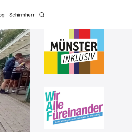
log
Schirmherr