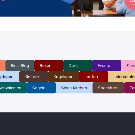
Binis Blog
Boxen
Darts
Events
Fitn
pfsport
Klettern
Kugelsport
Laufen
Leichtathle
Schwimmen
Segeln
Sinas Kitchen
Speckbrett
Ta