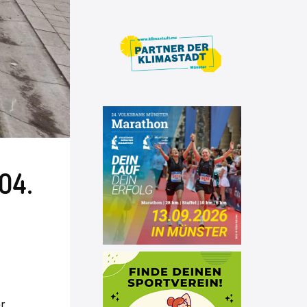
04.
er