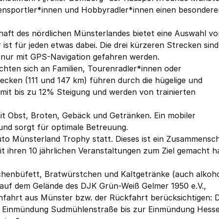
eitensportler*innen und Hobbyradler*innen einen besonder
aft des nördlichen Münsterlandes bietet eine Auswahl vo
ist für jeden etwas dabei. Die drei kürzeren Strecken sind
n nur mit GPS-Navigation gefahren werden.
chten sich an Familien, Tourenradler*innen oder
recken (111 und 147 km) führen durch die hügelige und
it bis zu 12% Steigung und werden von trainierten
mit Obst, Broten, Gebäck und Getränken. Ein mobiler
und sorgt für optimale Betreuung.
uto Münsterland Trophy statt. Dieses ist ein Zusammensc
it ihren 10 jährlichen Veranstaltungen zum Ziel gemacht h
Kuchenbüfett, Bratwürstchen und Kaltgetränke (auch alkoh
t auf dem Gelände des DJK Grün-Weiß Gelmer 1950 e.V.,
nfahrt aus Münster bzw. der Rückfahrt berücksichtigen: 
ich Einmündung Sudmühlenstraße bis zur Einmündung Hes