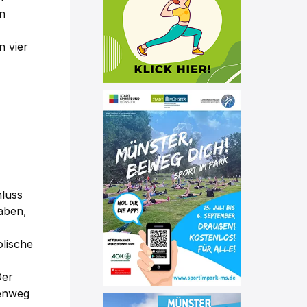
en
n vier
hluss
aben,
olische
Der
senweg