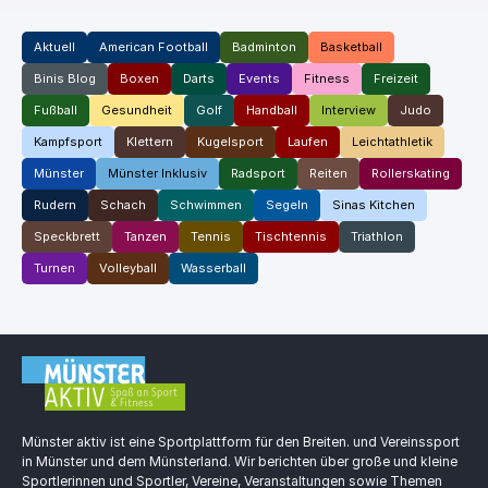
Aktuell
American Football
Badminton
Basketball
Binis Blog
Boxen
Darts
Events
Fitness
Freizeit
Fußball
Gesundheit
Golf
Handball
Interview
Judo
Kampfsport
Klettern
Kugelsport
Laufen
Leichtathletik
Münster
Münster Inklusiv
Radsport
Reiten
Rollerskating
Rudern
Schach
Schwimmen
Segeln
Sinas Kitchen
Speckbrett
Tanzen
Tennis
Tischtennis
Triathlon
Turnen
Volleyball
Wasserball
Münster aktiv ist eine Sportplattform für den Breiten. und Vereinssport
in Münster und dem Münsterland. Wir berichten über große und kleine
Sportlerinnen und Sportler, Vereine, Veranstaltungen sowie Themen