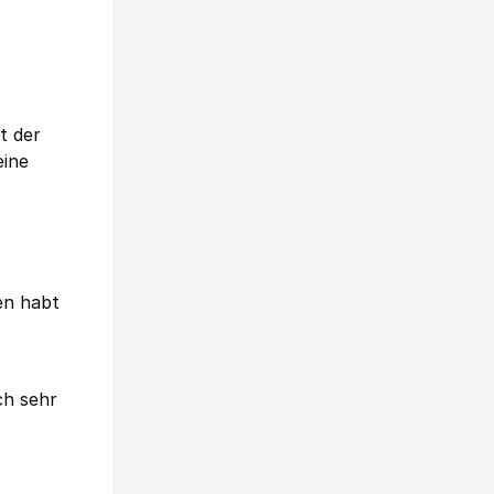
t der
eine
en habt
ch sehr