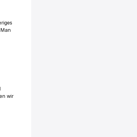
eriges
: Man
d
en wir