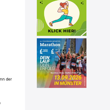
enn der
h