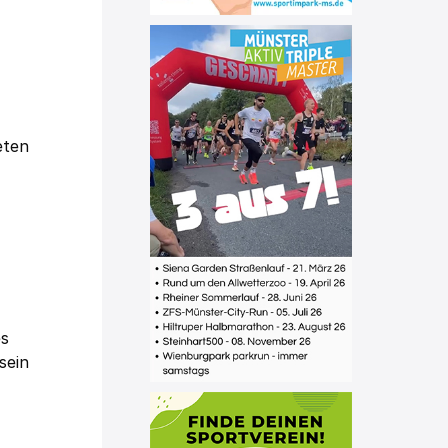
eten
es
sein