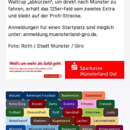
Waltrup „abkürzen“, um direkt nach Münster zu
fahren, erhält das 125er-Feld sein zweites Extra
und bleibt auf der Profi-Strecke.
Anmeldungen für einen Startplatz sind möglich
unter:
anmeldung.muensterland-giro.de
.
Foto: Roth / Stadt Münster / Giro
Aktuell
American Football
Badminton
Basketball
Binis Blog
Boxen
Darts
Events
Fitness
Freizeit
Fußball
Gesundheit
Golf
Handball
Interview
Judo
Kampfsport
Klettern
Kugelsport
Laufen
Leichtathletik
Münster
Münster Inklusiv
Radsport
Reiten
Rollerskating