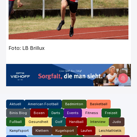
Foto: LB Brillux
Aktuell
American Football
Badminton
Basketball
Binis Blog
Boxen
Darts
Events
Fitness
Freizeit
Fußball
Gesundheit
Golf
Handball
Interview
Judo
Kampfsport
Klettern
Kugelsport
Laufen
Leichtathletik