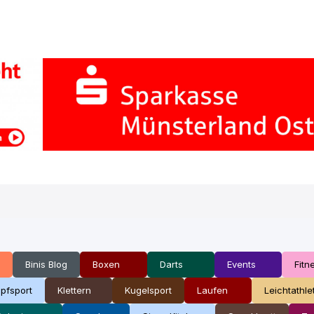
Binis Blog
Boxen
Darts
Events
Fitn
pfsport
Klettern
Kugelsport
Laufen
Leichtathle