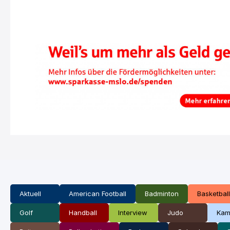
Aktuell
American Football
Badminton
Basketball
Golf
Handball
Interview
Judo
Kam