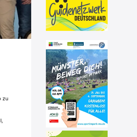
b zu
l,