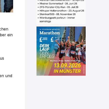
schen
ber ein
aus
nen und