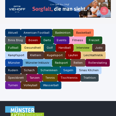
Aktuell
American Football
Badminton
Basketball
Binis Blog
Boxen
Darts
Events
Fitness
Freizeit
Fußball
Gesundheit
Golf
Handball
Interview
Judo
Kampfsport
Klettern
Kugelsport
Laufen
Leichtathletik
Münster
Münster Inklusiv
Radsport
Reiten
Rollerskating
Rudern
Schach
Schwimmen
Segeln
Sinas Kitchen
Speckbrett
Tanzen
Tennis
Tischtennis
Triathlon
Turnen
Volleyball
Wasserball