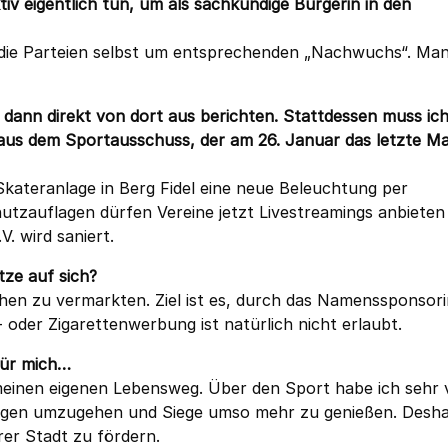
v eigentlich tun, um als sachkundige Bürgerin in den
 die Parteien selbst um entsprechenden „Nachwuchs“. Man
 dann direkt von dort aus berichten. Stattdessen muss ich
s aus dem Sportausschuss, der am 26. Januar das letzte Ma
kateranlage in Berg Fidel eine neue Beleuchtung per
utzauflagen dürfen Vereine jetzt Livestreamings anbieten
. wird saniert.
ze auf sich?
ächen zu vermarkten. Ziel ist es, durch das Namenssponsor
 oder Zigarettenwerbung ist natürlich nicht erlaubt.
 für mich…
meinen eigenen Lebensweg. Über den Sport habe ich sehr v
rlagen umzugehen und Siege umso mehr zu genießen. Desha
erer Stadt zu fördern.