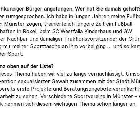
chkundiger Bürger angefangen. Wer hat Sie damals geholt
ster rumgesprochen. Ich habe in jungen Jahren meine Fußba
 Münster zogen, trainierte ich längere Zeit ein Fußball-
ften in Roxel, beim SC Westfalia Kinderhaus und GW
ger Nachbar und damaliger Fraktionsvorsitzender der Grün
g mit meiner Sporttasche an ihm vorbei ging … und so ka
er Sport.
nz oben auf der Liste?
 Dieses Thema haben wir viel zu lange vernachlässigt. Umso
Prävention sexualisierter Gewalt zusammen mit der Stadt Mü
reits erste Projekte und Beratungsangebote verankert 
arbeit zu sehen. Verschiedene Sportvereine in Münster – w
k nehmen sich diesem wichtigen Thema schon länger an.