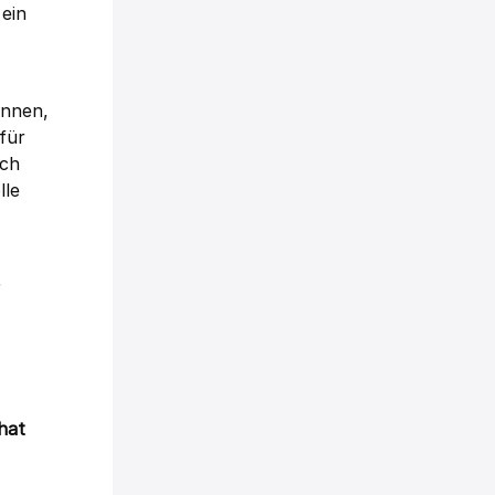
 ein
önnen,
für
uch
lle
r
hat