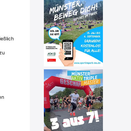
ießlich
zu
en