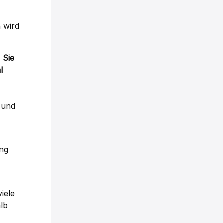
 wird
 Sie
l
 und
ing
iele
lb