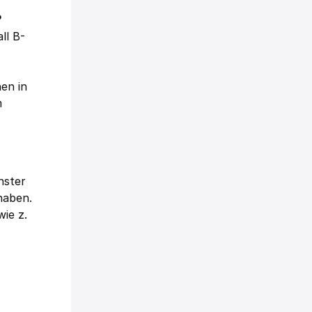
?
ll B-
en in
m
nster
haben.
ie z.