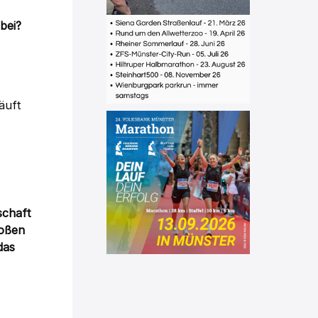
bei?
äuft
schaft
roßen
das